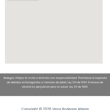
Bodegas Añejas te invita a disfrutar con responsabilidad. Phohibase el expendio
de bebidas embriagantes a menores de edad. Ley 124 de 1994. El exceso de
alcohol es perjudicial para la salud. Ley 30 de 1986.
Copyright © 2026 Vinos Bodegas Añejas