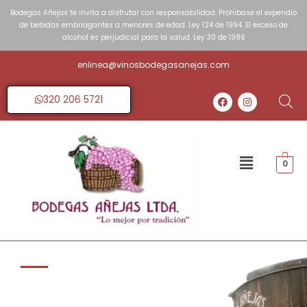
Bodegas Añejas te invita a disfrutar con responsabilidad. Prohibase el expendio
de bebidas embriagantes a menores de edad. Ley 124 de 1994. El exceso de
alcohol es perjudicial para la salud. Ley 30 de 1986
enlinea@vinosbodegasanejas.com
320 206 5721
0
Fundada en 1939