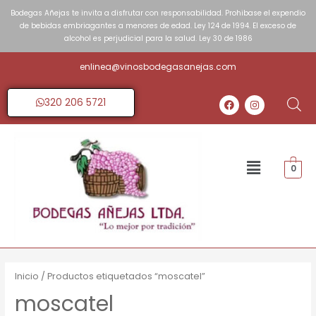
Bodegas Añejas te invita a disfrutar con responsabilidad. Prohibase el expendio
de bebidas embriagantes a menores de edad. Ley 124 de 1994. El exceso de
alcohol es perjudicial para la salud. Ley 30 de 1986
enlinea@vinosbodegasanejas.com
320 206 5721
0
Inicio
/ Productos etiquetados “moscatel”
moscatel